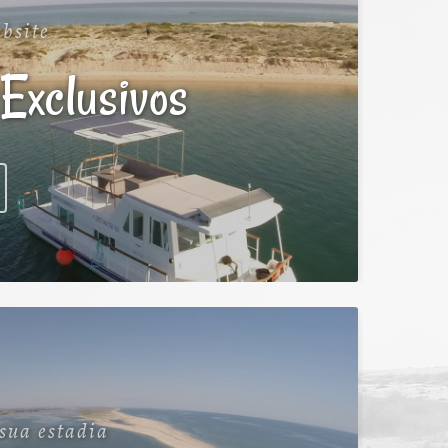
bsite
Exclusivos
sua estadia