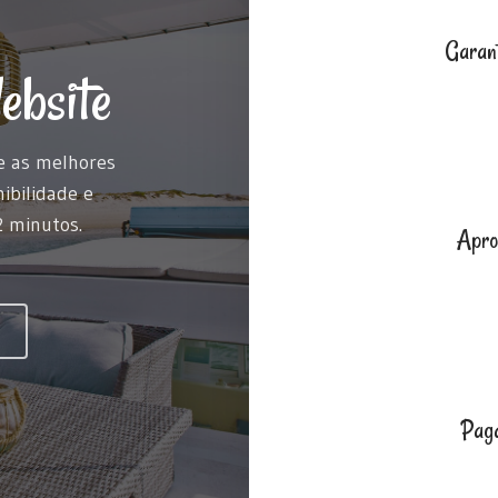
Garant
ebsite
e as melhores
ibilidade e
2 minutos.
Apro
Pag