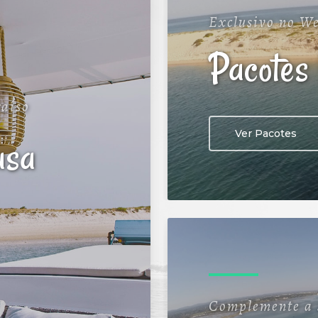
Exclusivo no We
Pacotes 
aíso
Ver Pacotes
asa
Complemente a 