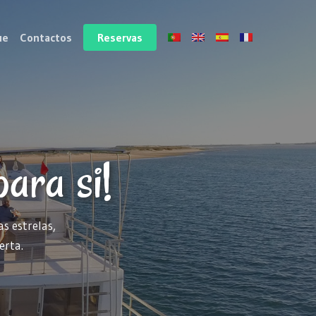
ue
Contactos
Reservas
ara si!
s estrelas,
erta.